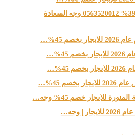
صم 45%…
45%…
45%…
خصم 45%…
ة للايجار خصم 45% وجه…
| وجه…