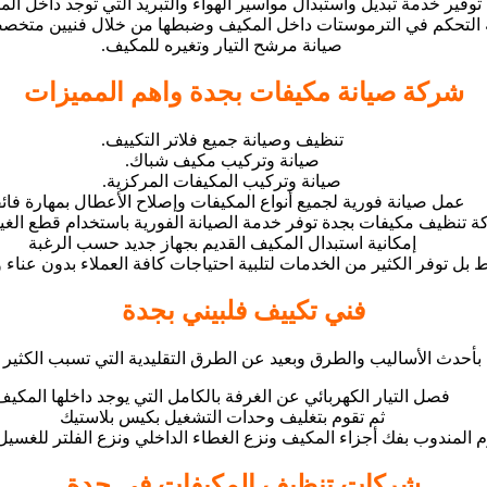
توفير خدمة تبديل واستبدال مواسير الهواء والتبريد التي توجد داخل ال
ة التحكم في الترموستات داخل المكيف وضبطها من خلال فنيين متخص
صيانة مرشح التيار وتغيره للمكيف.
شركة صيانة مكيفات بجدة واهم المميزات
تنظيف وصيانة جميع فلاتر التكييف.
صيانة وتركيب مكيف شباك.
صيانة وتركيب المكيفات المركزية.
عمل صيانة فورية لجميع أنواع المكيفات وإصلاح الأعطال بمهارة فائق
 تنظيف مكيفات بجدة توفر خدمة الصيانة الفورية باستخدام قطع الغيا
إمكانية استبدال المكيف القديم بجهاز جديد حسب الرغبة
بل توفر الكثير من الخدمات لتلبية احتياجات كافة العملاء بدون عناء 
فني تكييف فلبيني بجدة
بأحدث الأساليب والطرق وبعيد عن الطرق التقليدية التي تسبب الكثي
فصل التيار الكهربائي عن الغرفة بالكامل التي يوجد داخلها المكيف
ثم تقوم بتغليف وحدات التشغيل بكيس بلاستيك
م المندوب بفك أجزاء المكيف ونزع الغطاء الداخلي ونزع الفلتر للغسي
شركات تنظيف المكيفات في جدة