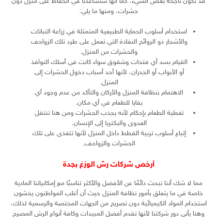
قد تكون ناجحة بعض الشيء، كما أنها ستساعدنا في الحفاظ على منزل دون
حشرات، ومنها ما يلي:
استخدام أسلوب الحماية الطبيعية المتمثلة في زراعة النباتات
والأشجار ذو الروائح النفاذة التي تعمل على طرد تلك الزواحف
والحشرات من المنزل.
القيام بسد أي فتحات وشقوق سواء كانت في أسلك النوافذ
أو الأبواب أو الجدران، لأنها أحد أسباب دخول الحشرات إلى
المنزل.
الاهتمام بنظافة المنزل والأركان والتأكد من عدم وجود أي
بقايا للطعام في أي مكان.
تغطية الطعام بإحكام لأنه يجذب الحشرات ومن هنا تنتقل
العدوى والبكتريا إلى الإنسان.
إتباع أسلوب تربية القطط داخل المنزل لأنها تتغذى على تلك
الحشرات والزواحف.
أرخص شركات رش الوزغ بجدة
مما لا شك أننا نبحث دائمًا عن الأفضل والأكثر تناسبًا مع إمكانياتنا المادية
خاصة في ما يتعلق بأمور نظافة المنزل حيث أن أغلب المواطنون يخشون
استخدام المواد الكيميائية دون تصريح من الجهات المختصة والرسمية لذلك،
وهنا يأتي دور شركتنا لأنها تقدم أفضل المبيدات وكافة أنواع الرش المصرح