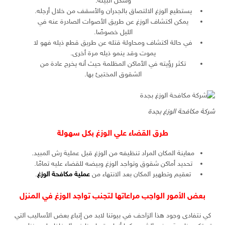
وشكل البيئة.
يستطيع الوزغ الالتصاق بالجدران والأسقف من خلال أرجله.
يمكن اكتشاف الوزغ عن طريق الأصوات الصادرة عنه في
الليل خصوصًا.
في حالة اكتشاف ومحاولة قتله عن طريق قطع ذيله فهو لا
يموت وقد ينمو ذيله مرة أخرى.
تكثر رؤيته في الأماكن المظلمة حيث أنه يخرج عادة من
الشقوق المختبئ بها.
شركة مكافحة الوزغ بجدة
طرق القضاء علي الوزغ بكل سهولة
معاينة المكان المراد تنظيفه من الوزغ قبل عملية رش المبيد.
تحديد أماكن شقوق وتواجد الوزغ وبيضه للقضاء عليه تمامًا.
تعقيم وتطهير المكان بعد الانتهاء من
عملية مكافحة الوزغ
.
بعض الأمور الواجب مراعاتها لتجنب تواجد الوزغ في المنزل
كي نتفادى وجود هذا الزاحف في بيوتنا لابد من إتباع بعض الأساليب التي