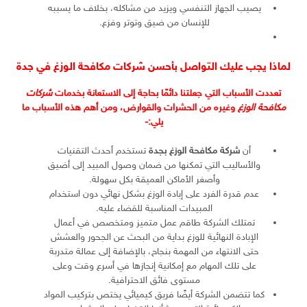
يصيب الجهاز التنفسي ويزيد من مشاكله، بخلاف ما يسببه
للإنسان من ضيق وتوتر وفزع.
لماذا يجب عليك التواصل بأحسن شركات مكافحة الوزغ في جدة
تعددت الأسباب التي جعلتنا دائمًا بحاجة إلى الاستعانة بخدمات
شركات
مكافحة الوزغ
وغيره من الحشرات والقوارض، ومن أهم هذه الأسباب ما
يلي:-
أن
شركة مكافحة الوزغ بجدة
تستخدم أحدث التقنيات
والأساليب التي تمكنها من ضمان وصول المبيد إلى أضيق
وأصغر الأماكن العميقة بكل سهولة.
عدم قدرة الفرد على إبادة الوزغ بشكل نهائي دون استخدام
المبيدات المناسبة للقضاء عليه.
تمتلك الشركة طاقم عمل متميز ومتخصص في أعمال
الإبادة النهائية للوزغ بداية من البحث عن الجحور والعشش
حتى الانتهاء من المهمة بنجاح، بالإضافة إلى عمالة متدربة
على تلك المهام مع إمكانية إنجازها في أسرع وقت وعلى
مستوى فائق الاحترافية.
كما تتضمن الشركة أيضًا فريق كيميائي يختص بتركيب المواد