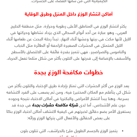
الكيميائية التي من شأنها القضاء على الحشرات.
أماكن انتشار الوزغ داخل المنزل وطرق الوقاية
يكثر انتشار الوزغ في المناطق الأعلى رطوبة وحرارة، مثل منطقة الخليج
العربي، وهو عبارة عن أحد أنواع السحالي الذي يزداد نشاطها وحركتها في
الليل لأنها مكث في بيتها وعشها أثناء النهار، تبدأ رحلة البحث عن طعامها أثناء
الليل المتمثل في الحشرات الصغيرة الزاحفة أو الطائرة مثل الذباب
والناموس والصراصير، فهي تتميز بقدرة فائقة على الالتصاق بالأسطح
والأسقف بالإضافة إلى قدرتها على التلون بأكثر من شكل مثلما تفعل الحرباء.
خطوات مكافحة الوزغ بجدة
يعد الوزغ من أكثر الحشرات التي تمتاز بإجادة طرق الإختباء والتلون بأكثر من
شكل كي يتأقلم مع المكان المختبئ فيه، ومن ثم يصعب على الفرد اكتشافه
بسرعة، وهنا يبدأ انتشار الأمراض والبكتريا في أماكن الاختباء نتيجة وجوده
دون علم الأشخاص، أما لدى
شركة مكافحة حشرات بجدة
في جدة قد
يستغرق الأمر بضع دقائق لخبرتهم في كيفية اكتشاف أماكن اختباء الوزغ بناءًا
على بعض الحقائق والأفعال التي يتركها الوزغ ورائه:
يتميز الوزغ بالجسم الطويل ملئ بالحراشف، التي تتلون بلون