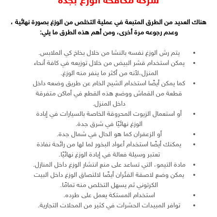
شركة مكافحة الوزغ بجدة
هناك العديد من الطرق المتبعة في عملية
التخلص من الوزغ بصورة نهائية
،
وعدم رجوعه مرة أخرى، ومن أهم هذه الطرق ما يلي:
يتم رش الوزغ نفسه بالنشا من خلال بخاخ كي الملابس.
يمكن استخدام قشر البيض من خلال توزيعه في كافة أنحاء
المنزل،لأنه من أكثر ما ينفر منه الوزغ.
كما يمكن أيضًا استخدام الشيح الخام عن طريق وضعه داخل
قطعة من القماش ووضع هذه القطع في أماكن متفرقة
داخل المنزل.
أو استعمال الزيوت المحروقة الخاصة بالسيارات في إبادة
الوزغ نهائيًا في شرق جدة.
أو الزعفران كما هو الحال في شمال جدة.
يمكنك أيضًا استخدام أعواد البخور لما لها من رائحة نفاذة
تعتبر وسيلة فعالة في إبادة الوزغ نهائيًا.
مادة التيمو، التي تساعد على منع انتشار الوزغ داخل المنازل.
يمكن وضع لاصقة الفئران أيضًا لالتصاق الوزغ داخل البيت
الكرتوني ثم يسهل التخلص منه تمامًا.
استخدام المستكة يعمل على طرده.
توافر المبيدات الحشرات في كثير من المحلات التجارية.