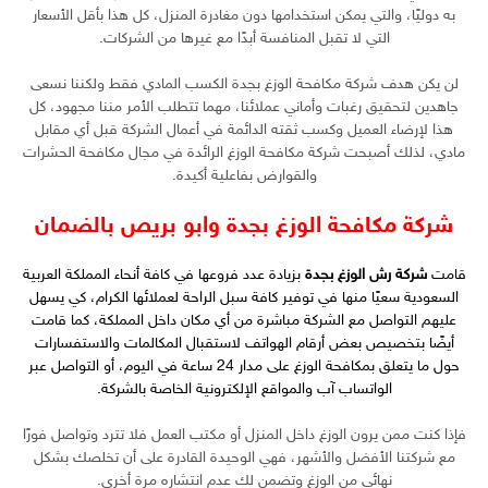
به دوليًا، والتي يمكن استخدامها دون مغادرة المنزل، كل هذا بأقل الأسعار
التي لا تقبل المنافسة أبدًا مع غيرها من الشركات.
لن يكن هدف شركة مكافحة الوزغ بجدة الكسب المادي فقط ولكننا نسعى
جاهدين لتحقيق رغبات وأماني عملائنا، مهما تتطلب الأمر مننا مجهود، كل
هذا لإرضاء العميل وكسب ثقته الدائمة في أعمال الشركة قبل أي مقابل
مادي، لذلك أصبحت شركة مكافحة الوزغ الرائدة في مجال مكافحة الحشرات
والقوارض بفاعلية أكيدة.
شركة مكافحة الوزغ بجدة وابو بريص بالضمان
قامت
شركة رش الوزغ بجدة
بزيادة عدد فروعها في كافة أنحاء المملكة العربية
السعودية سعيًا منها في توفير كافة سبل الراحة لعملائها الكرام، كي يسهل
عليهم التواصل مع الشركة مباشرة من أي مكان داخل المملكة، كما قامت
أيضًا بتخصيص بعض أرقام الهواتف لاستقبال المكالمات والاستفسارات
حول ما يتعلق بمكافحة الوزغ على مدار 24 ساعة في اليوم، أو التواصل عبر
الواتساب آب والمواقع الإلكترونية الخاصة بالشركة.
فإذا كنت ممن يرون الوزغ داخل المنزل أو مكتب العمل فلا تترد وتواصل فورًا
مع شركتنا الأفضل والأشهر، فهي الوحيدة القادرة على أن تخلصك بشكل
نهائي من الوزغ وتضمن لك عدم انتشاره مرة أخرى.