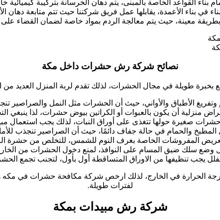
ام بناء القواعد الخاصة بالمبنى، يتم دهان الخرسانة بتركيبة كيميائية خ
ء في بناء الأعمدة، يقابلها عمل فريق شركتنا حيث تتم متابعة دهان الأع
م بطريقة معينة، حيث يتم معالجة الردم بمواد خاصة لضمان القضاء على 
كة
نصائح شركة رش حشرات داخل مكة
خبرة طويلة في مجال الحشرات، لذلك تقدم لربة المنزل العديد من ال
م وتفريغ الأطباق والأواني، حيث أن الحشرات مثل النمل والصراصير تنج
راض منزلية أن يكون بالعبوات أو الكراتين بيوض حشرات، لذا ينبغي ال
حشرات صغيرة حولها تتغذى على أوراق النبات، لذلك يجب استعمال مبي
لمطبخ والحمام في حالة جفاف دائمًا، حيث أن الصراصير تنجذب للأماك
ريض المفروشات الخاصة بغرف النوم للشمس، للتخلص من حشرة الب
 وضع سلك ضيق المسام على النوافذ، لمنع دخول الحشرات من الخارج
لفلل يجب تنظيفها من الاوراق المتساقطة أول بأول، لتجنب تجمع الحشر
ع درجة الحرارة في الخارج، لذلك ارخص شركة مكافحة حشرات في مكه ه
لفترات طويلة.
شركة رش مبيدات بمكة