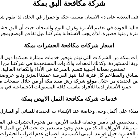
شركة مكافحة البق بمكة
 التغذية على دم الانسان مسببة حكة واحمرار في الجلد، لذا تقوم ش
عالية الجودة في تعقيم الأسرة وغرف النوم والسجاد، حيث أن البق حشرة
ترة زمنية قصيرة، لذك يجب الاستعانة بشركتنا قبل تفاقم الوضع بمجرد
اسعار شركات مكافحة الحشرات بمكة
بمكة من الشركات التي تهتم بتوفير خدمات ممتازة لعملائها دون الس
رية المستوردة، وكذلك المعدات والأدوات المستخدمة في شركتنا من أح
تستعين بعمالة أجنبية تتسم بالسرعة في الأداء والكفاءة العالية.
ق والمطاعم كل فترة، لذا انتهز الفرصة عميلنا العزيز وتابع عروضنا 
 الجديدة من خلال موقع شركة رش مبيد مكة أو من خلال صفحات موا
جميع الأسعار لدينا للأفراد تناسب كافة المستويات الاجتماعية في مك
خدمات شركة مكافحة النمل الابيض بمكة
لعملاء على أكمل وجه، وخاصة عند الإنشاءات الجديدة للمباني أو المنازل 
ل متخصص في تأمين وحماية قطعة الأرض، من هجوم الحشرات في المس
 وبقايا الأوراق، للتأكد من عدم وجود مستعمرات تحت الأرض للنمل ال
الحشرية حول قواعد المبنى الأسمنتية، لضمان عدم اقتراب الحشرات و