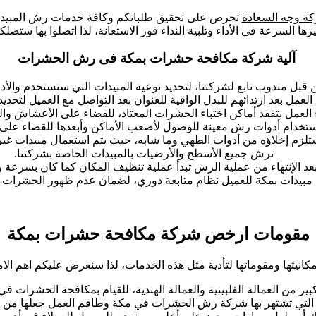
ة وجه السعادة
تحرص على تحقيق طلباتكم وكافة خدمات رش المبيدات ب
 السرعة في الأداء وتلبية النداء فور الاستعانة، لذا اتصلوا بها ستص
آلية شركة مكافحة حشرات بمكة فى رش الحشرات
ن قبل مندوب تابع لشركتنا، لتحديد نوعية المبيدات التي ستستخدم والأ
العمل بعد ارتدائهم للبدل الواقية للعنوان بعد التواصل مع العميل لتحدي
ء العمل بتفقد أماكن اختباء الحشرات المعتاد، للقضاء على الأعشاش وا
ستخدام أدوات رش معينة للوصول لأصعب الأماكن وأبعدها للقضاء على
ستلزم إخلاؤه من أدوات الطهي وما شابه، حيث يتم استعمال مبيدات غ
ترش جميع الأسطح والأرضيات بالمبيدات الخاصة بشركتنا.
عد الإنتهاء من عملية الرش تبدأ عملية تنظيف المكان كما كان بسرعة و
بيدات بمكة للعميل نظام متابعة دوري، لضمان عدم ظهور الحشرات 
مقومات ارخص شركة مكافحة حشرات بمكة
كانيتها ومقوماتها لتأدية مثل هذه الخدمات، لذا سنعرض عليكم اهم الا
بير من العمالة الفلبينية والعمالة الهندية، للقيام بمكافحة الحشرات ف
 التي تشتهر بها شركة رش الحشرات في مكة وطاقم العمل جعلها من أ