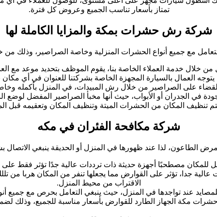
ك أسطول سيارات مجهز على أعلى مستوى، للوصول للعملاء في أي مك
تمتاز بأسعار تناسب الجميع وعروض كل فترة.
شركة رش حشرات بمكة والمزايا الكاملة لها
التعامل مع جميع أنواع الحشرات المنزلية وخاصة الصراصير، وذلك من خل
من خلال خدمة العملاء الخاصة بنا، يقوم الموظف بتحديد موعد مع العم
يتوجه العمال بالسيارة المجهزة الخاصة بشركتنا للعنوان في أي مكان ب
بالقضاء على الصراصير من خلال رش المبيدات، في المنزل بأكمله وخاص
دة في الجدران أو الأبواب، حيث أنها مخبأ الصراصير المفضل لوضع الب
تم تنظيف المكان من الحشرات الميتة وتنظيف المكان وتعقيمه قبل الم
شركة مكافحة الفئران في مكه
 الطاعون، لذا عند ظهورها في المنزل أو الحديقة ينبغي الاتصال بشركت
ل للمكان مصطحبًا أجهزة حديثة ذات ترددات عالية جدًا تؤثر فقط على 
عالية جدا، تؤثر على القوارض مما يجعلها تنفر من المكان هربا من تللك
الاقتراب من محيط المنزل.
ايد عند تواجدها في المنزل، حيث ينبغي التعامل بحرص مع جميع أنواع 
رات مكة الجهاز الطارد للقوارض بأسعار مناسبة للجميع، وذلك لضما