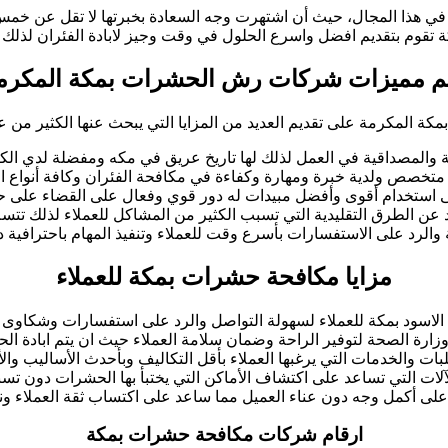
ا المجال، حيث أن اشتهرت وجه السعادة بخبرتها لا تقل عن خمس سنوا
قوم بتقديم افضل واسرع الحلول في وقت وجيز لابادة الفئران لذلك س
م مميزات شركات رش الحشرات بمكة المكرم
المكرمة على تقديم العديد من المزايا التي يبحث عنها الكثير من عملا
نة والمصداقية في العمل لذلك لها تاريخ عريق في مكه ومفضلة لدي الكث
متخصص ولدية خبرة ومهارة وكفاءة في مكافحة الفئران وكافة أنواع ا
ى استخدام أقوى وأفضل مبيدات له دور قوي وفعال على القضاء على ح
عن الطرق التقليدية التي تسبب الكثير من المشاكل للعملاء لذلك تتس
الرد على الاستفسارات بأسرع وقت للعملاء وتنفيذ المهام باحترافية دو
مزايا مكافحة حشرات بمكة للعملاء
الاسود بمكة للعملاء لسهولة التواصل والرد على استفسارات وشكاوى ال
ة الصحة لتوفير الراحة وضمان سلامة العملاء حيث ان يتم ابادة الحش
ات والخدمات التي يرغبها العملاء بأقل التكاليف وبأحدث الأساليب و
لآلات التي تساعد على اكتشاف الأماكن التي يختبأ بها الحشرات دون تس
لى أكمل وجه دون عناء العميل مما ساعد على اكتساب ثقة العملاء 
ارقام شركات مكافحة حشرات بمكة