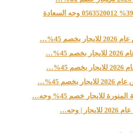
صم 45%…
45%…
45%…
خصم 45%…
ة للايجار خصم 45% وجه…
| وجه…