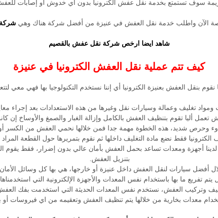
الكريمة سوف تستمتع بخدمة نقل عفش الكترونيا بدون اي خدوش أو إصابات للعفش 
لفرصة الآن واطلب خدمة نقل العفش في عنيزة من أفضل شركة هناك وهي
شركة 
شاهد ايضا
ارخص شركة نقل عفش بالقصيم
كيف تتم عملية نقل العفش الكترونيا في عنيزة
نا نقوم بنقل العفش بعنيزة الكترونيا أي إننا نستخدم التكنولوجيا بها فهي معي لت
ت ومواد تغليف وعمالة وسيارات نقل وغيرها من هذه الاستعدادات بعد إجراء معاين
ش تعمل أليا تقوم بتنظيف العفش بالكامل وإزالة الغبار والصمغ والأوساخ إن ك
وء وحرص شديد، هذه الخطوة مهمة جدا فمن خلالها نحمي العفش من الكسر أو 
لكترونيا فقط نضع مادة التغليف داخلها ثم نقوم بتمريرها حول القطعة المراد تغ
ا لدينا أجهزة ومعدات تساعد بحمل العفش بأمان عالي بدون إضرار، فقط يقوم ال
بتنزيل العفش.
ال أفضل سيارات لنقل العفش داخل عنيزة أو خارجها، هي بها كل وسائل الأمان 
يتم تفريع ما بها باستخدام نفس المعدات والأجهزة الإلكترونية التي استخدمنا
غليف وتركيب العفش، نستخدم نفس المعدات الحديثة التي استخدمت بفك العفش ثم
دام معدات بخارية من خلالها يتم تنظيف العفش وتعقيمه من اي فيروسات أو بكت